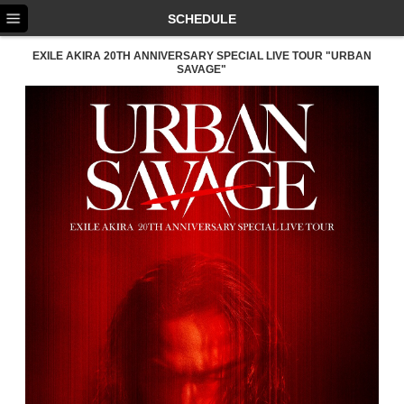
TOP
SCHEDULE
NEWS
EXILE AKIRA 20TH ANNIVERSARY SPECIAL LIVE TOUR "URBAN
SAVAGE"
SCHEDULE
PROFILE
DISCOGRAPHY
EX FAMILY