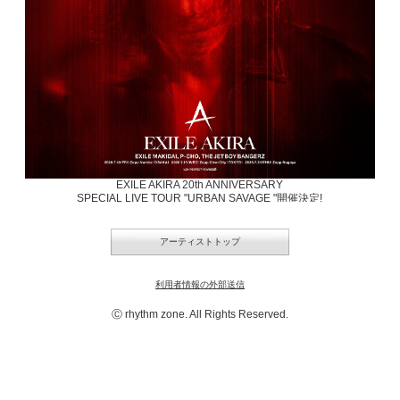
EXILE AKIRA 20th ANNIVERSARY
SPECIAL LIVE TOUR "URBAN SAVAGE "開催決定!
7月10日(金) Zepp Namba Osaka
7月15日(水) Zepp Divercity Tokyo
アーティストトップ
7月21日(火) Zepp Nagoya
8月8日(土)CLAPPER STUDIO TAIPEI
利用者情報の外部送信
出演
EXILE AKIRA
Ⓒ rhythm zone. All Rights Reserved.
EXILE MAKIDAI / P-CHO / THE JET BOY BANGERZ
魂は朽ちない。
沈黙を越え̶̶
今、その鼓動はさらに躍動する。