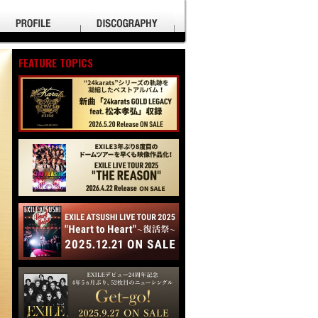
FEATURE TOPICS