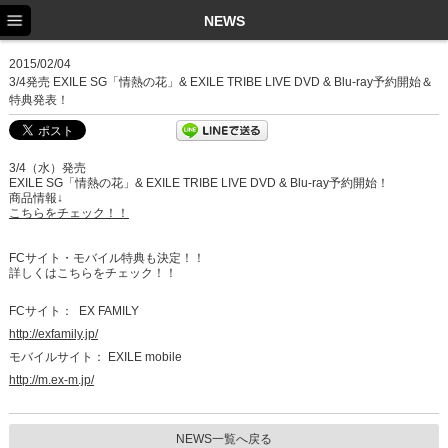
TOP
NEWS
NEWS
2015/02/04
3/4発売 EXILE SG「情熱の花」& EXILE TRIBE LIVE DVD & Blu-ray予約開始＆
SCHEDULE
特典発表！
PROFILE
3/4（水）発売
DISCOGRAPHY
EXILE SG「情熱の花」& EXILE TRIBE LIVE DVD & Blu-ray予約開始！
商品情報↓
EX FAMILY
こちらをチェック！！
FCサイト・モバイル特典も決定！！
詳しくはこちらをチェック！！
FCサイト：
EX FAMILY
http://exfamily.jp/
モバイルサイト：
EXILE mobile
http://m.ex-m.jp/
NEWS一覧へ戻る