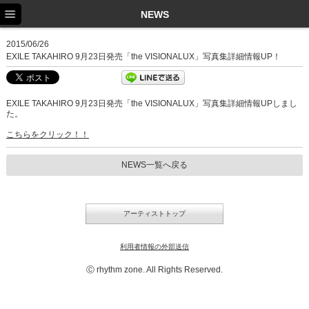
TOP
NEWS
NEWS
2015/06/26
EXILE TAKAHIRO 9月23日発売「the VISIONALUX」写真集詳細情報UP！
SCHEDULE
PROFILE
EXILE TAKAHIRO 9月23日発売「the VISIONALUX」写真集詳細情報UPしまし
た。
DISCOGRAPHY
こちらをクリック！！
EX FAMILY
NEWS一覧へ戻る
アーティストトップ
利用者情報の外部送信
Ⓒ rhythm zone. All Rights Reserved.