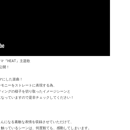
マ『HEAT』主題歌
eoが公開！
ーマにした楽曲！
ハーモニーをストレートに表現する為、
ディングの様子を切り取ったイメージシーンと
になっていますので是非チェックしてください！
さんになる素敵な表情を収録させていただけて、
く触っているシーンは、何度観ても、感動してしまいます。