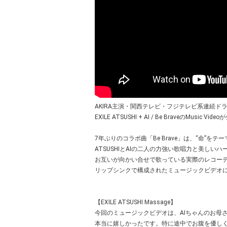
AKIRA主演・関西テレビ・フジテレビ系連続ドラ
EXILE ATSUSHI + AI / Be BraveのMusic Vid
7年ぶりのコラボ曲「Be Brave」は、“命”をテ
ATSUSHIとAIの二人の力強い歌唱力と美しい
お互いが向かい合せで歌っている実際のレコー
リップシンクで構成されたミュージックビデオ
【EXILE ATSUSHI Massage】
今回のミュージックビデオは、AIちゃんのお母
本当に嬉しかったです。特に途中でお腹を優し