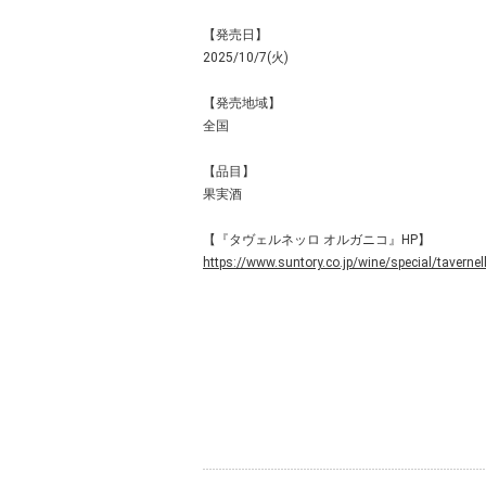
【発売日】
2025/10/7(火)
【発売地域】
全国
【品目】
果実酒
【『タヴェルネッロ オルガニコ』HP】
https://www.suntory.co.jp/wine/special/tavernel