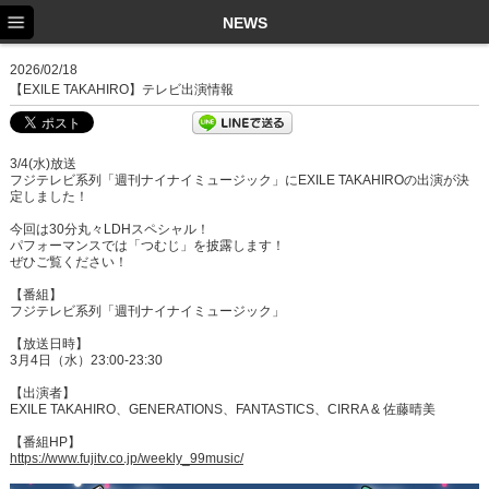
TOP
NEWS
NEWS
2026/02/18
【EXILE TAKAHIRO】テレビ出演情報
SCHEDULE
PROFILE
3/4(水)放送
フジテレビ系列「週刊ナイナイミュージック」にEXILE TAKAHIROの出演が決
DISCOGRAPHY
定しました！
今回は30分丸々LDHスペシャル！
EX FAMILY
パフォーマンスでは「つむじ」を披露します！
ぜひご覧ください！
【番組】
フジテレビ系列「週刊ナイナイミュージック」
【放送日時】
3月4日（水）23:00-23:30
【出演者】
EXILE TAKAHIRO、GENERATIONS、FANTASTICS、CIRRA & 佐藤晴美
【番組HP】
https://www.fujitv.co.jp/weekly_99music/