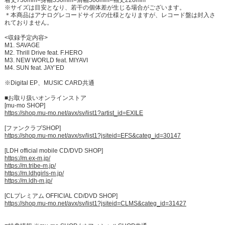
着丈730mm×身幅550mm×肩幅500mm×袖丈220mm
※サイズは目安となり、若干の個体差が生じる場合がございます。
＊本商品はアナログレコードサイズの仕様となりますが、レコード盤は封入さ
れておりません。
<収録予定内容>
M1. SAVAGE
M2. Thrill Drive feat. F.HERO
M3. NEW WORLD feat. MIYAVI
M4. SUN feat. JAY’ED
※Digital EP、MUSIC CARD共通
■お取り扱いオンラインストア
[mu-mo SHOP]
https://shop.mu-mo.net/avx/sv/list1?artist_id=EXILE
[ファンクラブSHOP]
https://shop.mu-mo.net/avx/sv/list1?jsiteid=EFS&categ_id=30147
[LDH official mobile CD/DVD SHOP]
https://m.ex-m.jp/
https://m.tribe-m.jp/
https://m.ldhgirls-m.jp/
https://m.ldh-m.jp/
[CLプレミアム OFFICIAL CD/DVD SHOP]
https://shop.mu-mo.net/avx/sv/list1?jsiteid=CLMS&categ_id=31427