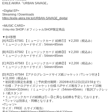
EXILE AKIRA『URBAN SAVAGE』
<Digital EP>
Streaming / Downloads
https://exile-akira.lnk.to/URBAN-SAVAGE_digital
<MUSIC CARD>
※mu-mo SHOP / オフィシャルSHOP限定商品
▼全4形態
[A] RZZ1-67581 【ミュージックカード 絵柄①】 ￥2,200（税込み）
＊ミュージックカードサイズ：54mm×85mm
[B] RZZ1-67582 【ミュージックカード 絵柄③】 ￥2,200（税込み）
＊ミュージックカードサイズ：54mm×85mm
[C] RZZ1-67583 【ミュージックカード 絵柄②】 ￥2,200（税込み）
＊ミュージックカードサイズ：54mm×85mm
[D] RZZ1-67584 【アナログレコードサイズ紙ジャケット / Tシャツ付き】
￥11,000（税込み）
＊初回受注限定生産盤（ご予約受付期間：2026年4月12日(日)23:59まで）
＊仕様：アナログサイズジャケット仕様 / LPサイズ相当フォトカード10枚
（310mm×310mm） / ミュージックカード（54mm×85mm） / 歌詞ブックレッ
ト / 紙スタンド
＊ミュージックカードの絵柄は①～③と異なる絵柄を予定しております。
＊Tシャツは別添え・同梱となります。
<Tシャツ>
サイズ：FREE（Lサイズ相当）