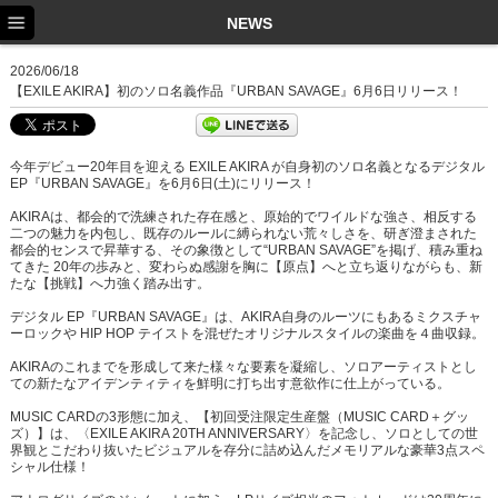
TOP
NEWS
NEWS
2026/06/18
【EXILE AKIRA】初のソロ名義作品『URBAN SAVAGE』6月6日リリース！
SCHEDULE
PROFILE
今年デビュー20年⽬を迎える EXILE AKIRA が⾃⾝初のソロ名義となるデジタル
EP『URBAN SAVAGE』を6⽉6⽇(⼟)にリリース！
DISCOGRAPHY
AKIRAは、都会的で洗練された存在感と、原始的でワイルドな強さ、相反する
⼆つの魅⼒を内包し、既存のルールに縛られない荒々しさを、研ぎ澄まされた
EX FAMILY
都会的センスで昇華する、その象徴として“URBAN SAVAGE”を掲げ、積み重ね
てきた 20年の歩みと、変わらぬ感謝を胸に【原点】へと⽴ち返りながらも、新
たな【挑戦】へ⼒強く踏み出す。
デジタル EP『URBAN SAVAGE』は、AKIRA⾃⾝のルーツにもあるミクスチャ
ーロックや HIP HOP テイストを混ぜたオリジナルスタイルの楽曲を４曲収録。
AKIRAのこれまでを形成して来た様々な要素を凝縮し、ソロアーティストとし
ての新たなアイデンティティを鮮明に打ち出す意欲作に仕上がっている。
MUSIC CARDの3形態に加え、【初回受注限定生産盤（MUSIC CARD＋グッ
ズ）】は、〈EXILE AKIRA 20TH ANNIVERSARY〉を記念し、ソロとしての世
界観とこだわり抜いたビジュアルを存分に詰め込んだメモリアルな豪華3点スペ
シャル仕様！