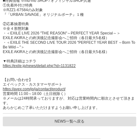
■特典情報 ※mu-mo SHOP / オフィシャルSHOP共通
①先着外付け特典
※RZZ1-67584のみ対象
『「URBAN SAVAGE」オリジナルポーチ』１種
②応募抽選特典
※全４形態対象
・＜EXILE LIVE 2026 "THE REASON"～PERFECT YEAR Special～＞
EXILE AKIRAとの終演後記念撮影会へご招待（各日最大5名様）
・＜EXILE THE SECOND LIVE TOUR 2026 "PERFECT YEAR BEST ～Born To
Be Wild～"＞
EXILE AKIRAとの終演後記念撮影会へご招待（各日最大5名様）
▼特典詳細はコチラ
https://exile.jp/news/detail.php?id=1131822
【お問い合わせ】
エイベックス・カスタマーサポート
https://avex.com/jp/ja/contact/product/
営業時間 11:00～18:00（土日祝除く）
※メールは24時間承っておりますが、 対応は営業時間内に順次とさせて頂きま
す。
あらかじめご了承いただけますようお願い申し上げます。
NEWS一覧へ戻る