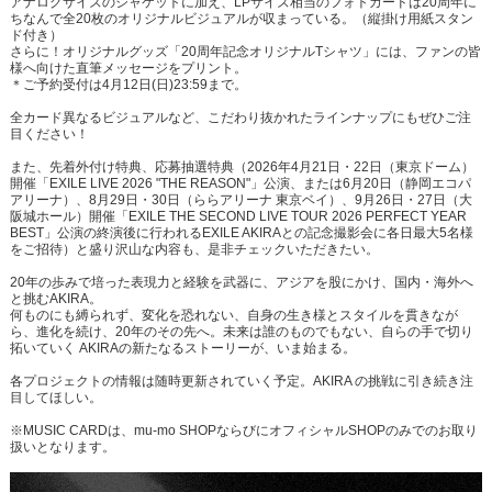
アナログサイズのジャケットに加え、LPサイズ相当のフォトカードは20周年に
ちなんで全20枚のオリジナルビジュアルが収まっている。（縦掛け用紙スタン
ド付き）
さらに！オリジナルグッズ「20周年記念オリジナルTシャツ」には、ファンの皆
様へ向けた直筆メッセージをプリント。
＊ご予約受付は4月12日(日)23:59まで。
全カード異なるビジュアルなど、こだわり抜かれたラインナップにもぜひご注
目ください！
また、先着外付け特典、応募抽選特典（2026年4月21日・22日（東京ドーム）
開催「EXILE LIVE 2026 "THE REASON"」公演、または6月20日（静岡エコパ
アリーナ）、8月29日・30日（ららアリーナ 東京ベイ）、9月26日・27日（大
阪城ホール）開催「EXILE THE SECOND LIVE TOUR 2026 PERFECT YEAR
BEST」公演の終演後に行われるEXILE AKIRAとの記念撮影会に各日最大5名様
をご招待）と盛り沢山な内容も、是非チェックいただきたい。
20年の歩みで培った表現力と経験を武器に、アジアを股にかけ、国内・海外へ
と挑むAKIRA。
何ものにも縛られず、変化を恐れない、自身の生き様とスタイルを貫きなが
ら、進化を続け、20年のその先へ。未来は誰のものでもない、自らの手で切り
拓いていく AKIRAの新たなるストーリーが、いま始まる。
各プロジェクトの情報は随時更新されていく予定。AKIRA の挑戦に引き続き注
目してほしい。
※MUSIC CARDは、mu-mo SHOPならびにオフィシャルSHOPのみでのお取り
扱いとなります。