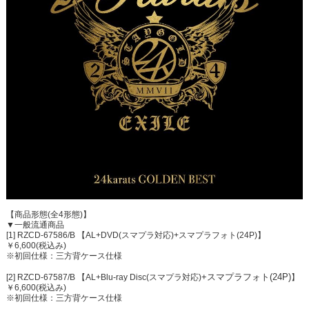
【商品形態(全4形態)】
▼一般流通商品
[1] RZCD-67586/B 【AL+DVD(スマプラ対応)+スマプラフォト(24P)】
￥6,600(税込み)
※初回仕様：三方背ケース仕様
+
スマプラフォト(24P)
[2] RZCD-67587/B 【AL+Blu-ray Disc(スマプラ対応)
】
￥6,600(税込み)
※初回仕様：三方背ケース仕様