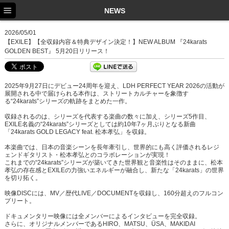
TOP
NEWS
NEWS
2026/05/01
【EXILE】【全収録内容＆特典デザイン決定！】NEW ALBUM 『24karats
SCHEDULE
GOLDEN BEST』 5月20日リリース！
PROFILE
2025年9月27日にデビュー24周年を迎え、LDH PERFECT YEAR 2026の活動が
DISCOGRAPHY
展開される中で届けられる本作は、ストリートカルチャーを象徴す
る“24karats”シリーズの軌跡をまとめた一作。
EX FAMILY
収録されるのは、シリーズを代表する楽曲の数々に加え、シリーズ5作目、
EXILE名義の“24karats”シリーズとしては約10年7ヶ月ぶりとなる新曲
「24karats GOLD LEGACY feat. 松本孝弘」を収録。
本楽曲では、日本の音楽シーンを長年牽引し、世界的にも高く評価されるレジ
ェンドギタリスト・松本孝弘とのコラボレーションが実現！
これまでの“24karats”シリーズが築いてきた世界観と音楽性はそのままに、松本
孝弘の存在感とEXILEの力強いエネルギーが融合し、新たな「24karats」の世界
を切り拓く。
映像DISCには、MV／歴代LIVE／DOCUMENTを収録し、160分超えのフルコン
プリート。
ドキュメンタリー映像には全メンバーによるインタビューを完全収録。
さらに、オリジナルメンバーであるHIRO、MATSU、ÜSA、MAKIDAI