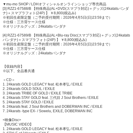
▼mu-mo SHOP / LDHオフィシャルオンラインショップ専売商品
[3] RZZ1-67588/B 【特殊商品(AL+DVD(スマプラ対応)＋グッズ(24katatsバンダ
ナ)＋スマプラフォト(24P) 】 ￥8,800(税込み)
※初回生産限定盤（ご予約受付期間：2026年4月5日(日)23:59まで）
※仕様：三方背ケース仕様
※オリジナルグッズ：24katatsバンダナ
[4] RZZ1-67589/B 【特殊商品(AL+Blu-ray Disc(スマプラ対応)＋グッズ(24katats
バンダナ)＋スマプラフォト(24P) 】 ￥8,800(税込み)
※初回生産限定盤（ご予約受付期間：2026年4月5日(日)23:59まで）
※仕様：三方背ケース仕様
※オリジナルグッズ：24katatsバンダナ
【収録内容】
※以下、全品番共通
＜CD＞
1. 24karats GOLD LEGACY feat. 松本孝弘 / EXILE
2. 24karats GOLD SOUL / EXILE
3. 24karats TRIBE OF GOLD / EXILE TRIBE
4. 24karats STAY GOLD feat. 三代目 J Soul Brothers / EXILE
5. 24karats STAY GOLD / EXILE
6. 24karats feat. J Soul Brothers and DOBERMAN INC / EXILE
7. 24karats -type EX- / Sowelu, EXILE, DOBERMAN INC
<映像Disc>
【MUSIC VIDEO】
1. 24karats GOLD LEGACY feat. 松本孝弘 / EXILE