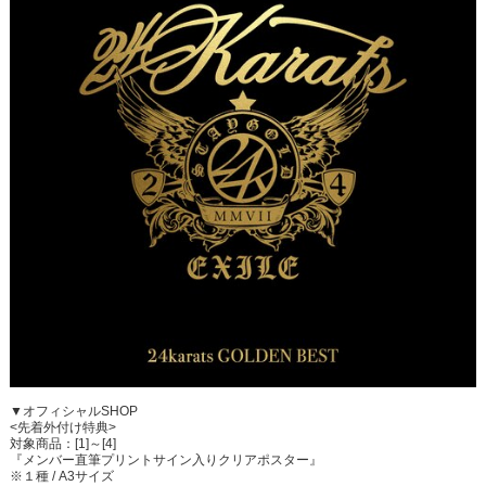
▼オフィシャルSHOP
<先着外付け特典>
対象商品：[1]～[4]
『メンバー直筆プリントサイン入りクリアポスター』
※１種 / A3サイズ