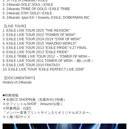
2. STYLE of 24karats / EXILE
3. 24karats GOLD SOUL / EXILE
4. 24karats TRIBE OF GOLD / EXILE TRIBE
5. 24karats STAY GOLD / EXILE
6. 24karats -type EX- / Sowelu, EXILE, DOBERMAN INC
【LIVE TOUR】
1. EXILE LIVE TOUR 2025 "THE REASON"
2. EXILE LIVE TOUR 2022 "POWER OF WISH"
3. EXILE LIVE TOUR 2018-2019 "STAR OF WISH"
4. EXILE LIVE TOUR 2015 "AMAZING WORLD"
5. EXILE LIVE TOUR 2013 “EXILE PRIDE” 9.27 FINAL
6. EXILE LIVE TOUR 2013 "EXILE PRIDE"
7. EXILE TRIBE LIVE TOUR 2012 ～TOWER OF WISH～
8. EXILE LIVE TOUR 2011 TOWER OF WISH ～願いの塔～
9. EXILE LIVE TOUR 2010 FANTASY
10. EXILE LIVE TOUR "EXILE PERFECT LIVE 2008"
【DOCUMENTARY】
History of 24karats
■特典情報
▼全国CD SHOP特典（先着外付け特典）
※オフィシャルSHOP、Amazonを除く
※対象商品：[1][2]
『メンバー直筆プリントサイン入りオリジナルポスター』
※１種 / B2サイズ