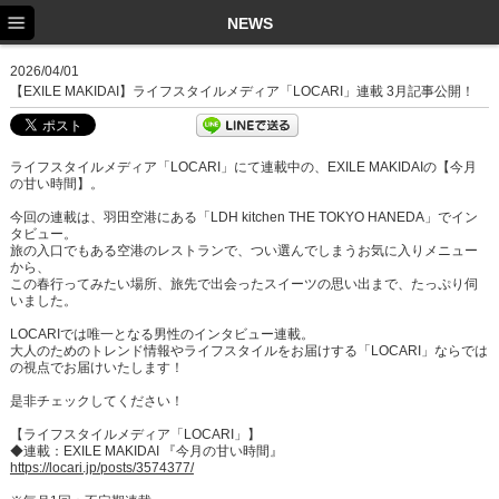
TOP
NEWS
NEWS
2026/04/01
【EXILE MAKIDAI】ライフスタイルメディア「LOCARI」連載 3月記事公開！
SCHEDULE
PROFILE
ライフスタイルメディア「LOCARI」にて連載中の、EXILE MAKIDAIの【今月
の甘い時間】。
DISCOGRAPHY
今回の連載は、羽田空港にある「LDH kitchen THE TOKYO HANEDA」でイン
タビュー。
EX FAMILY
旅の入口でもある空港のレストランで、つい選んでしまうお気に入りメニュー
から、
この春行ってみたい場所、旅先で出会ったスイーツの思い出まで、たっぷり伺
いました。
LOCARIでは唯一となる男性のインタビュー連載。
大人のためのトレンド情報やライフスタイルをお届けする「LOCARI」ならでは
の視点でお届けいたします！
是非チェックしてください！
【ライフスタイルメディア「LOCARI」】
◆連載：EXILE MAKIDAI 『今月の甘い時間』
https://locari.jp/posts/3574377/