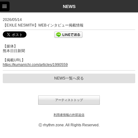
TOP
NEWS
NEWS
2026/05/14
【EXILE NESMITH】WEBインタビュー掲載情報
SCHEDULE
PROFILE
【媒体】
熊本日日新聞
DISCOGRAPHY
【掲載URL】
https://kumanichi.com/articles/1990559
EX FAMILY
NEWS一覧へ戻る
アーティストトップ
利用者情報の外部送信
Ⓒ rhythm zone. All Rights Reserved.