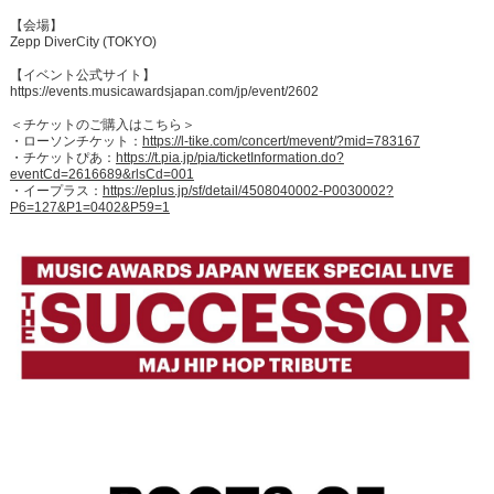
【会場】
Zepp DiverCity (TOKYO)
【イベント公式サイト】
https://events.musicawardsjapan.com/jp/event/2602
＜チケットのご購入はこちら＞
・ローソンチケット：
https://l-tike.com/concert/mevent/?mid=783167
・チケットぴあ：
https://t.pia.jp/pia/ticketInformation.do?
eventCd=2616689&rlsCd=001
・イープラス：
https://eplus.jp/sf/detail/4508040002-P0030002?
P6=127&P1=0402&P59=1