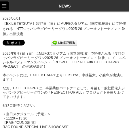
TOP
NEWS
NEWS
2026/06/01
【EXILE TETSUYA】6月7日（日）にMUFGスタジアム（国立競技場）にて開催
SCHEDULE
される「NTTジャパンラグビー リーグワン2025-26 プレーオフトーナメント 決
勝」出演決定！
PROFILE
DISCOGRAPHY
2026年6月7日（日）にMUFGスタジアム（国立競技場）で開催される「NTTジ
ャパンラグビー リーグワン2025-26 プレーオフトーナメント 決勝」にて、スペ
EX FAMILY
シャルパフォーマンスイベント「RESPECT FOR ALL with EXILE B HAPPY
PROJECT」の実施が決定！
本イベントには、EXILE B HAPPYよりTETSUYA、中務裕太、小森隼が出演し
ます！
なお、EXILE B HAPPYは、事業共創パートナーとして、今後も一般社団法人ジ
ャパンラグビーリーグワンの「RESPECT FOR ALL」プロジェクトを盛り上げ
てまいります。
ぜひご期待ください。
＜当日スケジュール（予定）＞
・11:20～13:20
【RAG POUND出演】
RAG POUND SPECIAL LIVE SHOWCASE