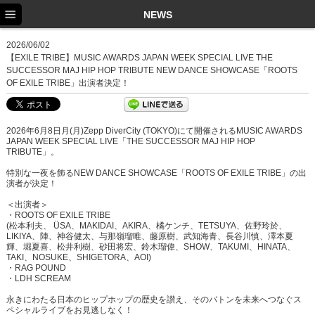
TOP
NEWS
NEWS
2026/06/02
【EXILE TRIBE】MUSIC AWARDS JAPAN WEEK SPECIAL LIVE THE
SCHEDULE
SUCCESSOR MAJ HIP HOP TRIBUTE NEW DANCE SHOWCASE「ROOTS
OF EXILE TRIBE」出演者決定！
PROFILE
DISCOGRAPHY
2026年6月8日月(月)Zepp DiverCity (TOKYO)にて開催されるMUSIC AWARDS
JAPAN WEEK SPECIAL LIVE「THE SUCCESSOR MAJ HIP HOP
EX FAMILY
TRIBUTE」。
特別な一夜を飾るNEW DANCE SHOWCASE「ROOTS OF EXILE TRIBE」の出
演者が決定！
＜出演者＞
・ROOTS OF EXILE TRIBE
(松本利夫、 ÜSA、MAKIDAI、AKIRA、橘ケンチ、TETSUYA、佐野玲於、
LIKIYA、陣、神谷健太、与那嶺瑠唯、藤原樹、武知海青、長谷川慎、澤本夏
輝、堀夏喜、松井利樹、砂田将宏、鈴木瑠偉、SHOW、TAKUMI、HINATA、
TAKI、NOSUKE、SHIGETORA、AOI)
・RAG POUND
・LDH SCREAM
永きにわたる日本のヒップホップの歴史を讃え、そのバトンを未来へつなぐス
ペシャルライブをお見逃しなく！