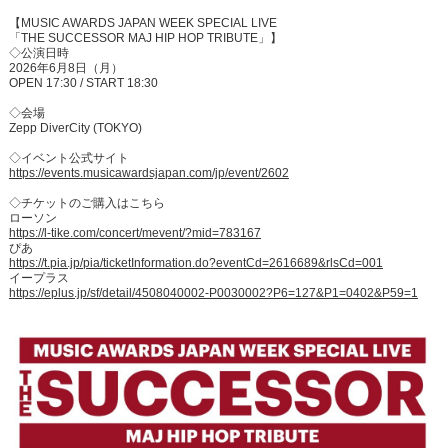
【MUSIC AWARDS JAPAN WEEK SPECIAL LIVE
「THE SUCCESSOR MAJ HIP HOP TRIBUTE」】
◇公演日時
2026年6月8日（月）
OPEN 17:30 / START 18:30
◇会場
Zepp DiverCity (TOKYO)
◇イベント公式サイト
https://events.musicawardsjapan.com/jp/event/2602
◇チケットのご購入はこちら
ローソン
https://l-tike.com/concert/mevent/?mid=783167
ぴあ
https://t.pia.jp/pia/ticketInformation.do?eventCd=2616689&rlsCd=001
イープラス
https://eplus.jp/sf/detail/4508040002-P0030002?P6=127&P1=0402&P59=1