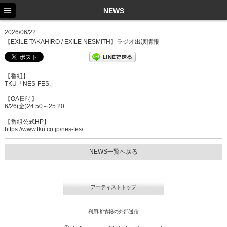
TOP
NEWS
NEWS
2026/06/22
【EXILE TAKAHIRO / EXILE NESMITH】ラジオ出演情報
SCHEDULE
PROFILE
【番組】
TKU「NES-FES.」
DISCOGRAPHY
【OA日時】
6/26(金)24:50～25:20
EX FAMILY
【番組公式HP】
https://www.tku.co.jp/nes-fes/
NEWS一覧へ戻る
アーティストトップ
利用者情報の外部送信