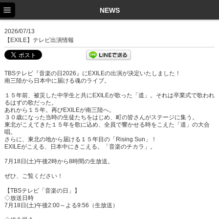
TOP
NEWS
NEWS
2026/07/13
【EXILE】テレビ出演情報
SCHEDULE
PROFILE
TBSテレビ『音楽の日2026』にEXILEの出演が決定いたしました！
南三陸から日本中に届ける魂のライブ。
DISCOGRAPHY
１５年前、被災した中学生と共にEXILEが歌った「道」。それは卒業式で歌われ
るはずの歌だった。
EX FAMILY
あれから１５年。再びEXILEが南三陸へ。
３０歳になった当時の生徒たちをはじめ、町の皆さんがステージに集う。
東北がこえてきた１５年を歌に込め、全員で響かせる時をこえた「道」の大合
唱。
さらに、東北の地から届ける１５年目の「Rising Sun」！
EXILEがこえる、日本中にきこえる。「音楽のチカラ」。
7月18日(土)午後2時から8時間の生放送。
ぜひ、ご覧ください！
【TBSテレビ「音楽の日」】
◇放送日時
7月18日(土)午後2:00～よる9:56（生放送）